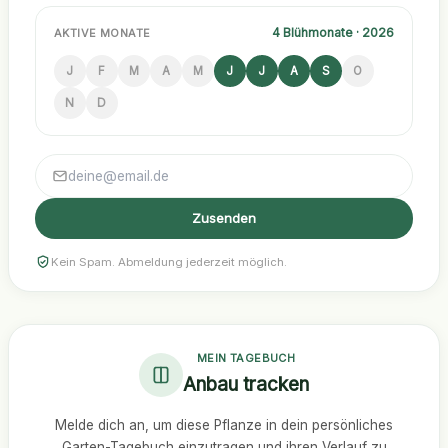
4 Blühmonate · 2026
AKTIVE MONATE
J
F
M
A
M
J
J
A
S
O
N
D
Zusenden
Kein Spam. Abmeldung jederzeit möglich.
MEIN TAGEBUCH
Anbau tracken
Melde dich an, um diese Pflanze in dein persönliches
Garten-Tagebuch einzutragen und ihren Verlauf zu