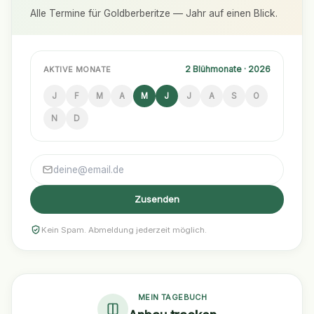
Alle Termine für Goldberberitze — Jahr auf einen Blick.
2 Blühmonate · 2026
AKTIVE MONATE
J
F
M
A
M
J
J
A
S
O
N
D
Zusenden
Kein Spam. Abmeldung jederzeit möglich.
MEIN TAGEBUCH