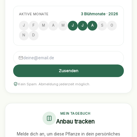
3 Blühmonate · 2026
AKTIVE MONATE
J
F
M
A
M
J
J
A
S
O
N
D
Zusenden
Kein Spam. Abmeldung jederzeit möglich.
MEIN TAGEBUCH
Anbau tracken
Melde dich an, um diese Pflanze in dein persönliches