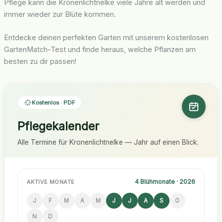
Pflege kann die Kronenlichtnelke viele Jahre alt werden und
immer wieder zur Blüte kommen.
Entdecke deinen perfekten Garten mit unserem kostenlosen
GartenMatch-Test und finde heraus, welche Pflanzen am
besten zu dir passen!
Kostenlos · PDF
Pflegekalender
Alle Termine für Kronenlichtnelke — Jahr auf einen Blick.
4 Blühmonate · 2026
AKTIVE MONATE
J
F
M
A
M
J
J
A
S
O
N
D