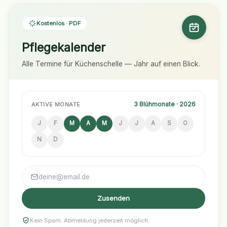
Kostenlos · PDF
Pflegekalender
Alle Termine für Küchenschelle — Jahr auf einen Blick.
3 Blühmonate · 2026
AKTIVE MONATE
J
F
M
A
M
J
J
A
S
O
N
D
Zusenden
Kein Spam. Abmeldung jederzeit möglich.