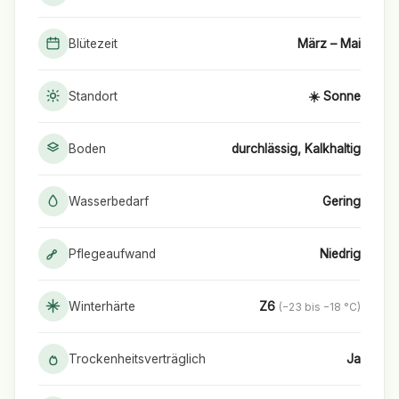
Blütezeit
März – Mai
Standort
☀️ Sonne
Boden
durchlässig, Kalkhaltig
Wasserbedarf
Gering
Pflegeaufwand
Niedrig
Winterhärte
Z6
(−23 bis −18 °C)
Trockenheitsverträglich
Ja