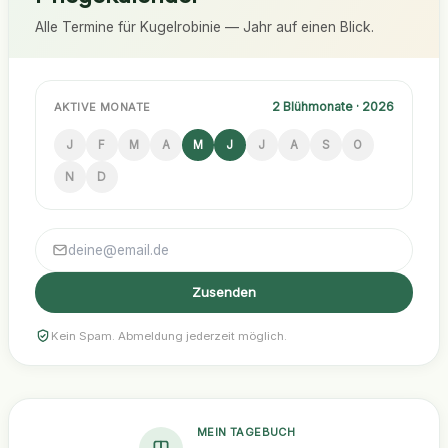
Alle Termine für Kugelrobinie — Jahr auf einen Blick.
2 Blühmonate · 2026
AKTIVE MONATE
J
F
M
A
M
J
J
A
S
O
N
D
Zusenden
Kein Spam. Abmeldung jederzeit möglich.
MEIN TAGEBUCH