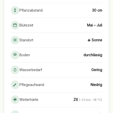
Pflanzabstand
30 cm
Blütezeit
Mai – Juli
Standort
☀️ Sonne
Boden
durchlässig
Wasserbedarf
Gering
Pflegeaufwand
Niedrig
Winterhärte
Z6
(−23 bis −18 °C)