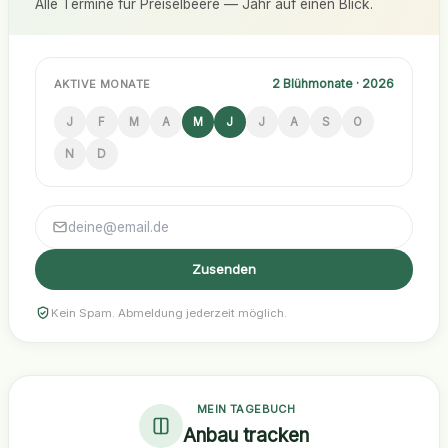
Alle Termine für Preiselbeere — Jahr auf einen Blick.
2 Blühmonate · 2026
AKTIVE MONATE
J
F
M
A
M
J
J
A
S
O
N
D
Zusenden
Kein Spam. Abmeldung jederzeit möglich.
MEIN TAGEBUCH
Anbau tracken