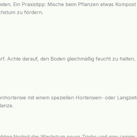
den. Ein Praxistipp: Mische beim Pflanzen etwas Kompost o
hstum zu fördern.
f. Achte darauf, den Boden gleichmäßig feucht zu halten, 
penhortensie mit einem speziellen Hortensien- oder Langzei
lanze.
hling fördert das Wachstum neuer Triebe und eine üppige B