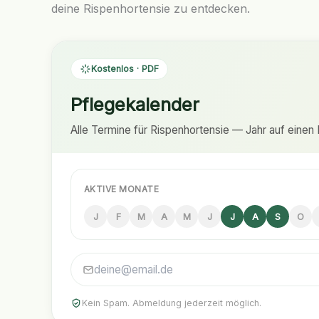
deine Rispenhortensie zu entdecken.
Kostenlos · PDF
Pflegekalender
Alle Termine für Rispenhortensie — Jahr auf einen B
AKTIVE MONATE
J
F
M
A
M
J
J
A
S
O
Kein Spam. Abmeldung jederzeit möglich.