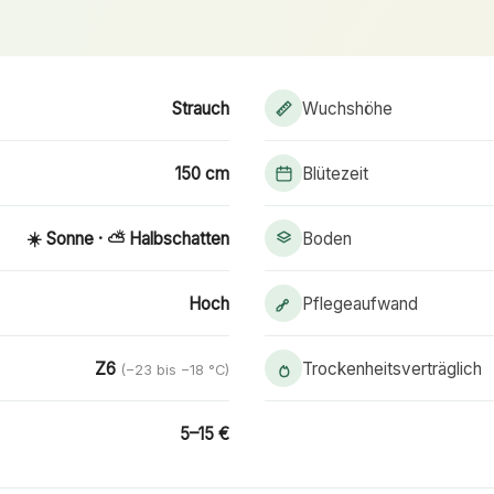
Strauch
Wuchshöhe
150 cm
Blütezeit
☀️ Sonne · ⛅ Halbschatten
Boden
Hoch
Pflegeaufwand
Z6
Trockenheitsverträglich
(−23 bis −18 °C)
5–15 €