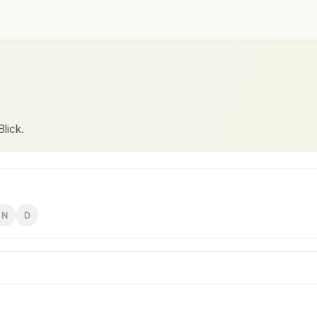
lick.
N
D