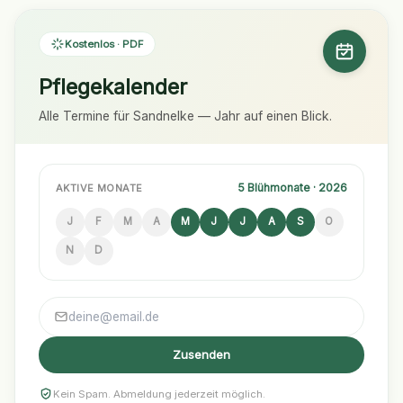
Kostenlos · PDF
Pflegekalender
Alle Termine für Sandnelke — Jahr auf einen Blick.
5 Blühmonate · 2026
AKTIVE MONATE
J
F
M
A
M
J
J
A
S
O
N
D
Zusenden
Kein Spam. Abmeldung jederzeit möglich.