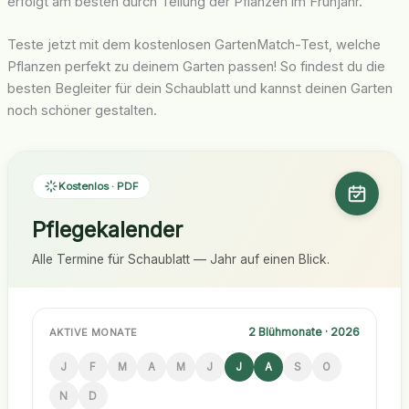
erfolgt am besten durch Teilung der Pflanzen im Frühjahr.
Teste jetzt mit dem kostenlosen GartenMatch-Test, welche
Pflanzen perfekt zu deinem Garten passen! So findest du die
besten Begleiter für dein Schaublatt und kannst deinen Garten
noch schöner gestalten.
Kostenlos · PDF
Pflegekalender
Alle Termine für Schaublatt — Jahr auf einen Blick.
2 Blühmonate · 2026
AKTIVE MONATE
J
F
M
A
M
J
J
A
S
O
N
D