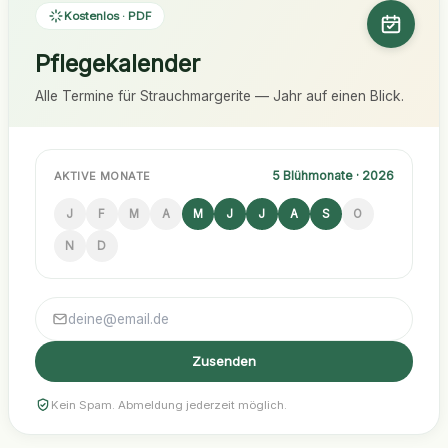
Kostenlos · PDF
Pflegekalender
Alle Termine für Strauchmargerite — Jahr auf einen Blick.
5 Blühmonate · 2026
AKTIVE MONATE
J
F
M
A
M
J
J
A
S
O
N
D
Zusenden
Kein Spam. Abmeldung jederzeit möglich.