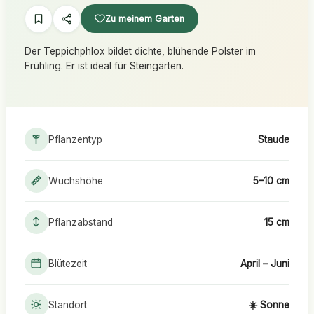
Zu meinem Garten
Der Teppichphlox bildet dichte, blühende Polster im
Frühling. Er ist ideal für Steingärten.
Pflanzentyp
Staude
Wuchshöhe
5–10 cm
Pflanzabstand
15 cm
Blütezeit
April – Juni
Standort
☀️ Sonne