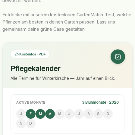
bewurzelt werden.
Entdecke mit unserem kostenlosen GartenMatch-Test, welche
Pflanzen am besten in deinen Garten passen. Lass uns
gemeinsam deine grüne Oase gestalten!
Kostenlos · PDF
Pflegekalender
Alle Termine für Winterkirsche — Jahr auf einen Blick.
3 Blühmonate · 2026
AKTIVE MONATE
J
F
M
A
M
J
J
A
S
O
N
D