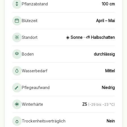
Pflanzabstand
100 cm
Blütezeit
April – Mai
Standort
☀️ Sonne · ⛅ Halbschatten
Boden
durchlässig
Wasserbedarf
Mittel
Pflegeaufwand
Niedrig
Winterhärte
Z5
(−29 bis −23 °C)
Trockenheitsverträglich
Nein