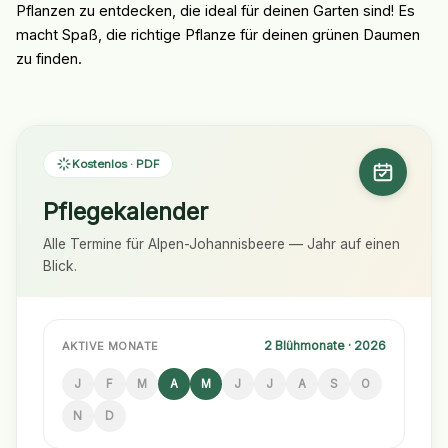
Pflanzen zu entdecken, die ideal für deinen Garten sind! Es
macht Spaß, die richtige Pflanze für deinen grünen Daumen
zu finden.
Kostenlos · PDF
Pflegekalender
Alle Termine für Alpen-Johannisbeere — Jahr auf einen
Blick.
2 Blühmonate · 2026
AKTIVE MONATE
J
F
M
A
M
J
J
A
S
O
N
D