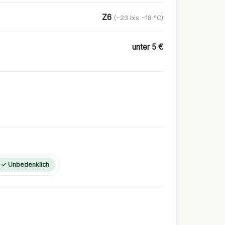
Z6
(−23 bis −18 °C)
unter 5 €
✓ Unbedenklich