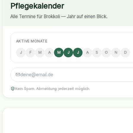
Pflegekalender
Alle Termine für Brokkoli — Jahr auf einen Blick.
AKTIVE MONATE
J
F
M
A
M
J
J
A
S
O
N
D
Kein Spam. Abmeldung jederzeit möglich.