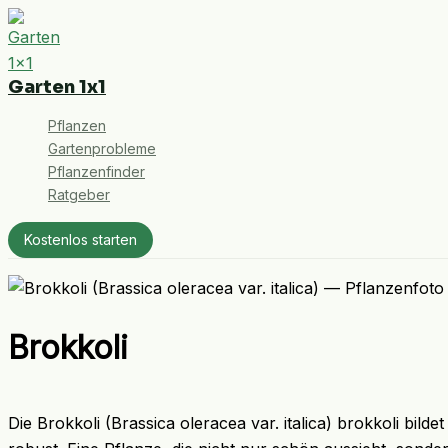
Zum
Inhalt
springen
Garten 1x1
Pflanzen
Gartenprobleme
Pflanzenfinder
Ratgeber
Kostenlos starten
Brokkoli
Die Brokkoli (Brassica oleracea var. italica) brokkoli bil