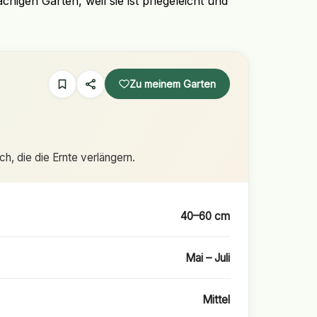
higen Garten, weil sie ist pflegeleicht und
Zu meinem Garten
h, die die Ernte verlängern.
40–60 cm
Mai – Juli
Mittel