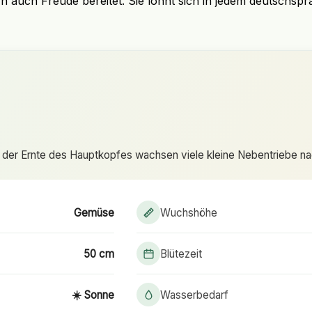
n auch Freude bereitet. Sie lohnt sich in jedem deutschsprac
 der Ernte des Hauptkopfes wachsen viele kleine Nebentriebe nac
Gemüse
Wuchshöhe
50 cm
Blütezeit
☀️ Sonne
Wasserbedarf