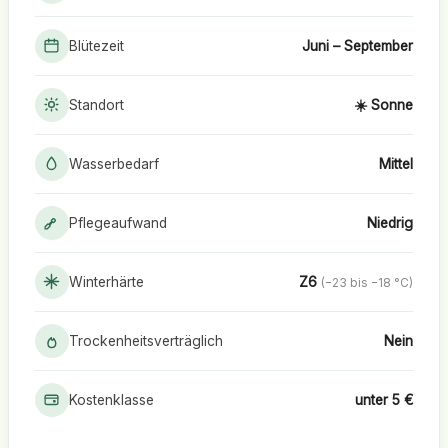
Blütezeit
Juni – September
Standort
☀️ Sonne
Wasserbedarf
Mittel
Pflegeaufwand
Niedrig
Winterhärte
Z6
(−23 bis −18 °C)
Trockenheitsverträglich
Nein
Kostenklasse
unter 5 €