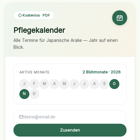
Kostenlos · PDF
Pflegekalender
Alle Termine für Japanische Aralie — Jahr auf einen
Blick.
2 Blühmonate · 2026
AKTIVE MONATE
J
F
M
A
M
J
J
A
S
O
N
D
Zusenden