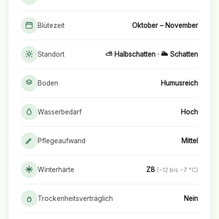
Blütezeit
Oktober – November
Standort
⛅ Halbschatten · 🌥️ Schatten
Boden
Humusreich
Wasserbedarf
Hoch
Pflegeaufwand
Mittel
Winterhärte
Z8
(−12 bis −7 °C)
Trockenheitsverträglich
Nein