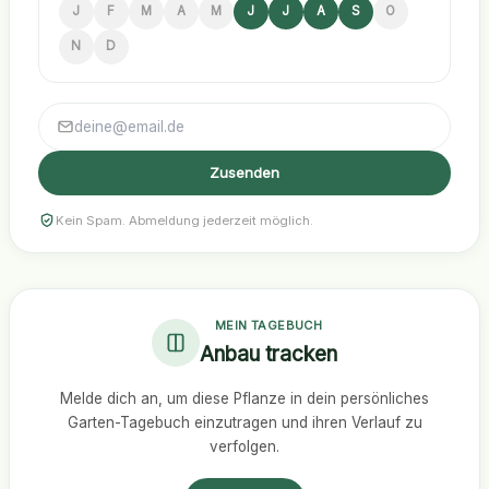
J
F
M
A
M
J
J
A
S
O
N
D
Zusenden
Kein Spam. Abmeldung jederzeit möglich.
MEIN TAGEBUCH
Anbau tracken
Melde dich an, um diese Pflanze in dein persönliches
Garten-Tagebuch einzutragen und ihren Verlauf zu
verfolgen.