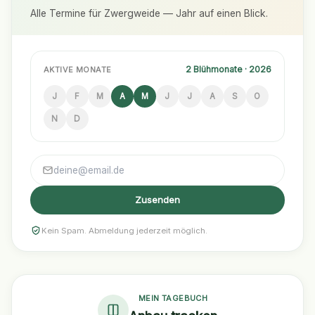
Alle Termine für Zwergweide — Jahr auf einen Blick.
2 Blühmonate · 2026
AKTIVE MONATE
J
F
M
A
M
J
J
A
S
O
N
D
Zusenden
Kein Spam. Abmeldung jederzeit möglich.
MEIN TAGEBUCH