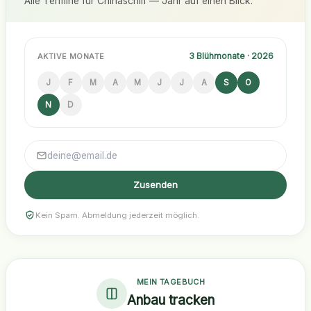
Alle Termine für Chinaschilf — Jahr auf einen Blick.
3 Blühmonate · 2026
AKTIVE MONATE
J
F
M
A
M
J
J
A
S
O
N
D
Zusenden
Kein Spam. Abmeldung jederzeit möglich.
MEIN TAGEBUCH
Anbau tracken